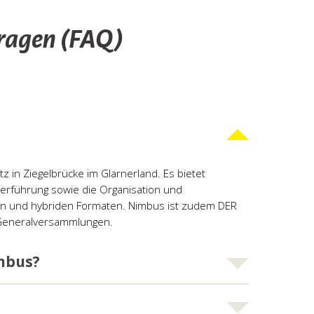
Fragen (FAQ)
 in Ziegelbrücke im Glarnerland. Es bietet
sterführung sowie die Organisation und
en und hybriden Formaten. Nimbus ist zudem DER
d Generalversammlungen.
imbus?
sprozesse jederzeit aufrechtzuerhalten – auch im