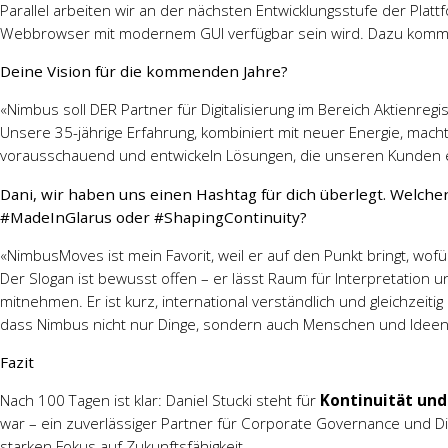
Parallel arbeiten wir an der nächsten Entwicklungsstufe der Plat
Webbrowser mit modernem GUI verfügbar sein wird. Dazu komm
Deine Vision für die kommenden Jahre?
«Nimbus soll DER Partner für Digitalisierung im Bereich Aktienr
Unsere 35-jährige Erfahrung, kombiniert mit neuer Energie, macht 
vorausschauend und entwickeln Lösungen, die unseren Kunden 
Dani, wir haben uns einen Hashtag für dich überlegt. Welch
#MadeInGlarus oder #ShapingContinuity?
«NimbusMoves ist mein Favorit, weil er auf den Punkt bringt, wo
Der Slogan ist bewusst offen – er lässt Raum für Interpretation 
mitnehmen. Er ist kurz, international verständlich und gleichzeiti
dass Nimbus nicht nur Dinge, sondern auch Menschen und Ideen
Fazit
Nach 100 Tagen ist klar: Daniel Stucki steht für
Kontinuität und
war – ein zuverlässiger Partner für Corporate Governance und Di
starken Fokus auf Zukunftsfähigkeit.