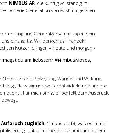
tform
NIMBUS AR
, die künftig vollständig im
t eine neue Generation von Abstimmgeräten.
egisterführung und Generalversammlungen sein.
uns einzigartig. Wir denken agil, handeln
echten Nutzen bringen – heute und morgen.»
en magst du am liebsten?
#NimbusMoves,
für Nimbus steht: Bewegung, Wandel und Wirkung.
und zeigt, dass wir uns weiterentwickeln und andere
g emotional. Für mich bringt er perfekt zum Ausdruck,
 bewegt.
 Aufbruch zugleich
.
Nimbus bleibt, was es immer
gitalisierung –, aber mit neuer Dynamik und einem