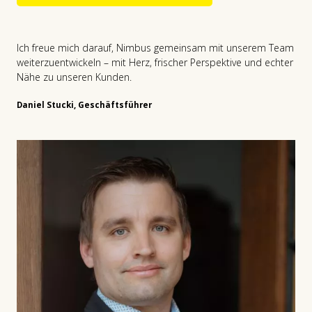
Dynamik heisst für uns: Dinge vorangbringen mit Energie und Offenheit.
Jetzt ins Gespräch kommen.
Ich freue mich darauf, Nimbus gemeinsam mit unserem Team
Jetzt ins Gespräch kommen.
weiterzuentwickeln – mit Herz, frischer Perspektive und echter
Nähe zu unseren Kunden.
Daniel Stucki, Geschäftsführer