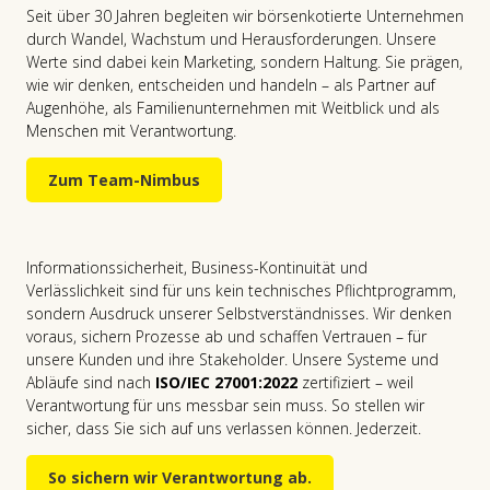
sondern auch mich selbst – jeden Tag.
Seit über 30 Jahren begleiten wir börsenkotierte Unternehmen
dafür stehe ich."
durch Wandel, Wachstum und Herausforderungen. Unsere
Für mich bedeutet Dynamik, offen zu
Werte sind dabei kein Marketing, sondern Haltung. Sie prägen,
"Gerade in komplexen Strukturen ist
wie wir denken, entscheiden und handeln – als Partner auf
Daniela Weibel,
Service Team
bleiben, neue Lösungen zu denken und
Augenhöhe, als Familienunternehmen mit Weitblick und als
Verbindung entscheidend. Unsere Stärke
Menschen mit Verantwortung.
unsere Produkte kontinuierlich besser zu
ist das Netzwerk - intern wie extern."
Zum Team-Nimbus
machen. Damit unser Service nicht nur
Wir wissen, was wir tun. Seit über 30 Jahren begleiten wir namhafte
Aktiengesellschaften, viele davon börsenkotiert. Was uns auszeichnet:
Hans-Peter Süess,
Senior Advisor
Schritt hält – sondern vorausgeht.“
Fachwissen, Klarheit in der Sache und Verantwortung für das, was wir
empfehlen und umsetzen.
Informationssicherheit, Business-Kontinuität und
Jerry Howe,
Software Entwicklung
Verlässlichkeit sind für uns kein technisches Pflichtprogramm,
sondern Ausdruck unserer Selbstverständnisses. Wir denken
Kompetenz heisst für uns: Nicht nur Bescheid wissen, sondern
Unsere Erfahrung zeigt: Gute Lösungen entstehen selten allein.
voraus, sichern Prozesse ab und schaffen Vertrauen – für
lösungsorientiert und verantwortungsbewusst handeln.
Deshalb arbeiten wir vernetzt intern wie extern, über Hierarchien und
unsere Kunden und ihre Stakeholder. Unsere Systeme und
Silos hinweg.
Abläufe sind nach
ISO/IEC 27001:2022
zertifiziert – weil
Wir sind wachsam, flexibel und denken voraus. Veränderungen
Verantwortung für uns messbar sein muss. So stellen wir
verstehen wir als Chance. Auch als Familienunternehmen bleiben wir
sicher, dass Sie sich auf uns verlassen können. Jederzeit.
Jetzt ins Gespräch kommen.
beweglich, Weil wir wissen: Stillstand ist keine Option.
Vernetzt heisst für uns: Verbindungen schaffen für einen nachhaltigen
Mehrwert.
So sichern wir Verantwortung ab.