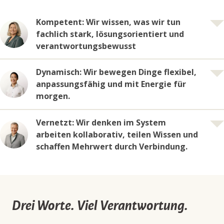
Kompetent: Wir wissen, was wir tun
fachlich stark, lösungsorientiert und
verantwortungsbewusst
Dynamisch: Wir bewegen Dinge flexibel,
anpassungsfähig und mit Energie für
morgen.
Vernetzt: Wir denken im System
arbeiten kollaborativ, teilen Wissen und
schaffen Mehrwert durch Verbindung.
"Was ich bei Nimbus einbringe:
Erfahrung, Sorgfalt und den Blick fürs
Wesentliche. Damit sich unsere Kunden
Drei Worte. Viel Verantwortung.
„Ich entwickle nicht nur Software weiter,
auf das Ergebnis verlassen können –